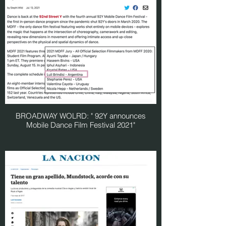
BROADWAY WOLRD: " 92Y announces
Mobile Dance Film Festival 2021"