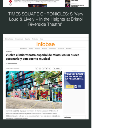
TIMES SQUARE CHRONICLES: S "Very
Loud & Lively – In the Heights at Bristol
Riverside Theatre"