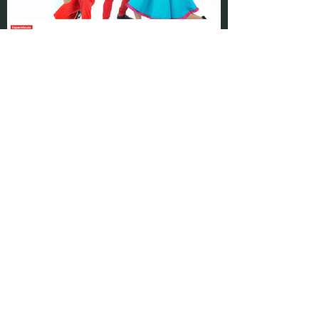
PANORMA DIRECTO: " Juanchi y la
Superbanda se presenta estas
vacaciones de invierno en el Teatro Nini
Marshall de Tigre"