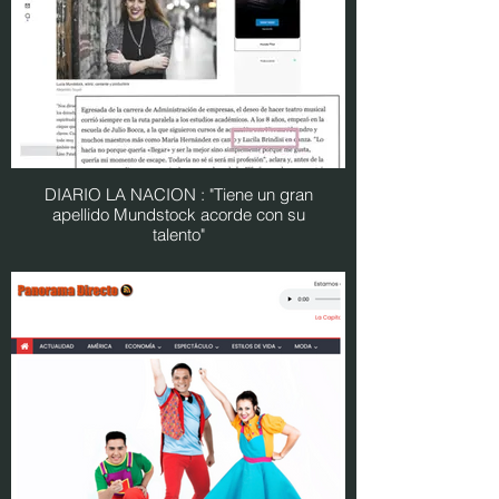
DIARIO LA NACION : "Tiene un gran
apellido Mundstock acorde con su
talento"