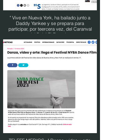
" Vive en Nueva York, ha bailado junto a
Daddy Yankee y se prepara para
participar, por teercera vez, del Caranval
del País" El Entrerios